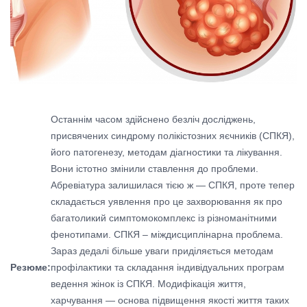
Останнім часом здійснено безліч досліджень,
присвячених синдрому полікістозних яєчників (СПКЯ),
його патогенезу, методам діагностики та лікування.
Вони істотно змінили ставлення до проблеми.
Абревіатура залишилася тією ж — СПКЯ, проте тепер
складається уявлення про це захворювання як про
багатоликий симптомокомплекс із різноманітними
фенотипами. СПКЯ – міждисциплінарна проблема.
Зараз дедалі більше уваги приділяється методам
Резюме:
профілактики та складання індивідуальних програм
ведення жінок із СПКЯ. Модифікація життя,
харчування — основа підвищення якості життя таких